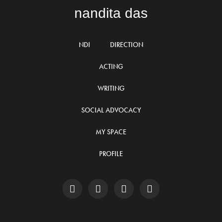
nandita das
NDI
DIRECTION
ACTING
WRITING
SOCIAL ADVOCACY
MY SPACE
PROFILE