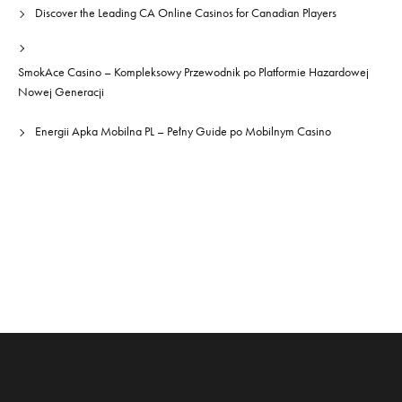
Discover the Leading CA Online Casinos for Canadian Players
SmokAce Casino – Kompleksowy Przewodnik po Platformie Hazardowej
Nowej Generacji
Energii Apka Mobilna PL – Pełny Guide po Mobilnym Casino