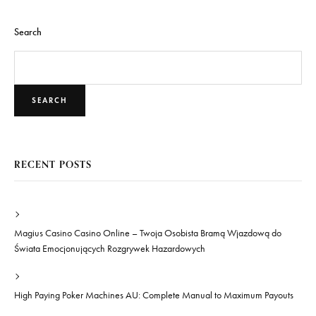
Search
SEARCH
RECENT POSTS
Magius Casino Casino Online – Twoja Osobista Bramą Wjazdową do
Świata Emocjonujących Rozgrywek Hazardowych
High Paying Poker Machines AU: Complete Manual to Maximum Payouts